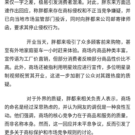
来仅一字之差，极易引发消费者混淆。对此，胖东来方面迅
速作出回应，称胖都来存在商标侵权和不正当竞争嫌疑，并
已向当地市场监管部门投诉，同时向胖都来公司邮寄律师
函，要求其停止侵权行为。
	　　开业当天，胖都来吸引了众多顾客前来购物，甚
至有外地家庭驱车一小时赶来体验。商场内商品种类丰富，
宣传语为工厂价直销，但部分消费者反映部分商品性价比不
高。此外，商场还被指利用明星效应进行宣传，多位明星录
制视频祝贺其开业，这进一步加剧了公众对其蹭热度的质
疑。
	　　对于外界的质疑，胖都来相关负责人表示，商场
的命名是经过深思熟虑的，并认为网友的调侃是一种良性互
动。他们强调，商场的核心竞争力在于商品和服务的质量，
而非名称本身。然而，这一回应并未平息争议，反而引发了
更多关于商标保护和市场竞争规则的讨论。