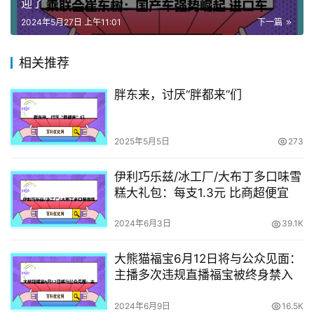
迎了
2024年5月27日 上午11:01
下一篇
相关推荐
胖东来，讨厌“胖都来”们
2025年5月5日
273
伊利巧乐兹/冰工厂/大布丁多口味雪
糕大礼包：每支1.3元 比商超便宜
2024年6月3日
39.1K
大熊猫福宝6月12日将与公众见面：
主播多次违规直播福宝被终身禁入
2024年6月9日
16.5K