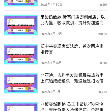
2025年4月30日
291
茉酸奶致歉:涉事门店即刻闭店，以
此为鉴，吸取教训，提升对加盟商
的管理和培训，继续秉承本真的原
则
2024年5月27日
8.7K
郑中基突现家事法庭，首次回应离
婚传言
2025年4月16日
291
比亚迪、吉利争发动机最高热效率
上汽晒成绩绝杀：难道我是扫地僧
2024年6月8日
4.1K
老板突然跑路 员工申请执行6只企
鹅：餐厅负责人承诺还薪，企鹅宝