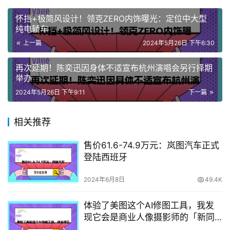
怀挡+极简风设计！领克ZERO内饰曝光：定位中大型
纯电轿车
上一篇
2024年5月26日 下午6:30
再次延期！陈奕迅因身体不适宣布杭州演唱会另行择期
举办
2024年5月26日 下午9:11
下一篇
相关推荐
售价61.6-74.9万元：岚图汽车正式
登陆西班牙
2024年6月8日
49.4K
体验了美图这个AI修图工具，我发
现它会是商业人像摄影师的「新同
事」