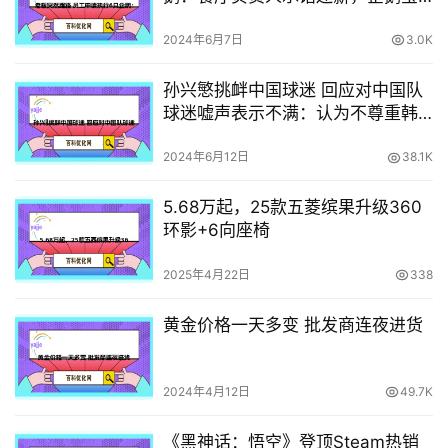
宝安全抵连
2024年6月7日
3.0K
孙兴慜挑衅中国球迷 回应对中国队
球迷嘘声表示不满：认为不尊重韩
国球迷
2024年6月12日
38.1K
5.68万起，25款五菱缤果升级360
环影+6向座椅
2025年4月22日
338
黄金价格一天多变 批发商连夜进货
2024年4月12日
49.7K
《黑神话：悟空》登顶Steam热销