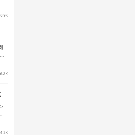
26.9K
例
店
6.3K
航
元。
种的
14.2K