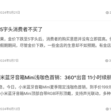
质量正逐渐变好。 外媒…
2024年5月21日
5字头消费者不买了
果，金价下跌至5字头后，消费者的购买意愿并没有立即提高。
假期期间，尽管金价下跌，一些金店的生意却不如预期。有金店
一假期销量较去年同期下跌四分之三，…
2024年5月7日
3
小米蓝牙音箱Mini浅咖色首销：360°出音 11小时续
消息，今日，小米蓝牙音箱Mini夏季限定浅咖色首销，到手价199
，小米蓝牙音箱Mini顶部自带RGB环形顶戴，支持声光联动，多
 机身采用编织…
2024年6月12日