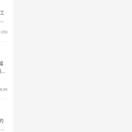
人工
题
250
幅
高铁
16.0K
的
》到