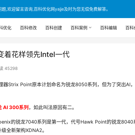
,欢迎留言咨询,百科优化网yajje及时为您无偿免费解答。
科优化
百科修改
百科创建
百科案例
百科编辑
百科
变着花样领先Intel一代
读 45298
trix Point原本计划命名为锐龙8050系列，但为了突出AI
 AI 300系列
，如此叫法原因有二。
enix的锐龙7040系列是第一代，代号Hawk Point的锐龙804
且升级全新架构XDNA2。