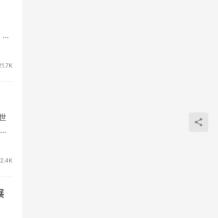
，网
21.7K
世
2.4K
展