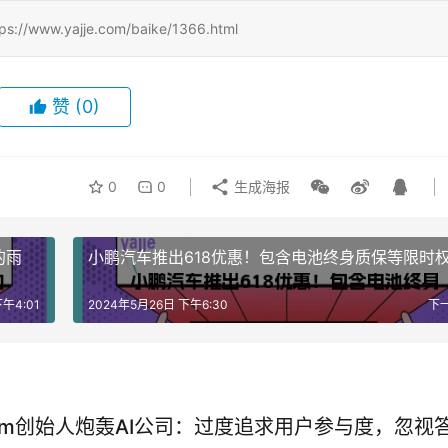
.yajje.com/baike/1366.html
赞
(0)
0
0
生成海报
的雨
小鹏汽车推出618优惠！包含电池终身质保等限时
午4:01
2024年5月26日 下午6:30
下
agram创始人炮轰AI公司：过度追求用户参与度，忽视