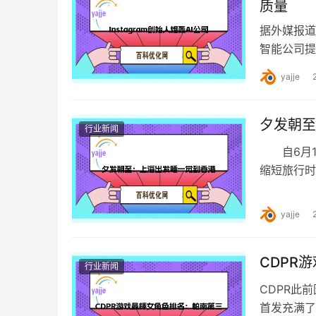
质量
据外媒报道
智能公司提
来“提高用
yajje
夕发朝至
行业新闻
自6月1
缩短旅行时
从北京和上
yajje
CDPR
行业新闻
CDPR此
首发充满了