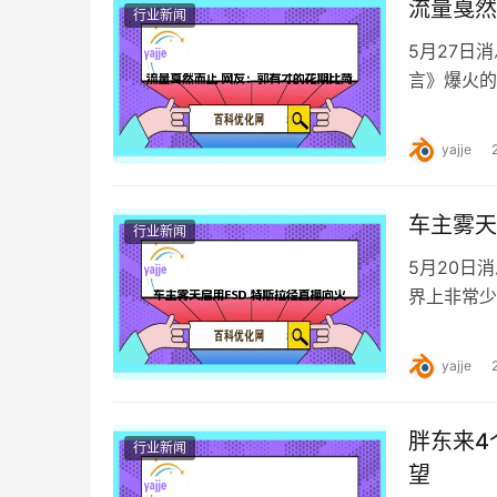
流量戛然
行业新闻
5月27日
言》爆火的
红和流量的
yajje
车主雾天
行业新闻
5月20日
界上非常少
性，但有一
yajje
胖东来4
行业新闻
望