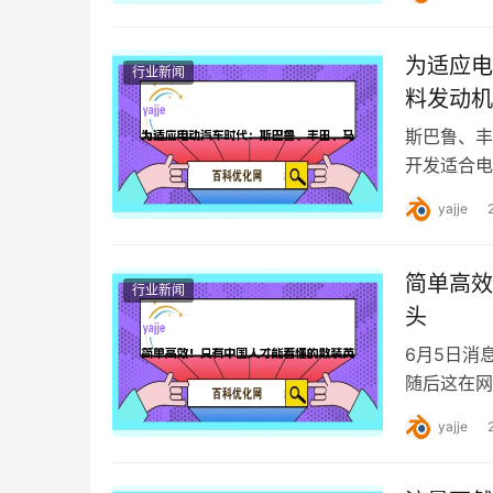
为适应电
行业新闻
料发动机
斯巴鲁、丰
开发适合电
元实现最佳
yajje
简单高效
行业新闻
头
6月5日消
随后这在网
俊不禁。例如
yajje