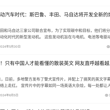
动汽车时代：斯巴鲁、丰田、马自达将开发全新的
田和马自达三家公司联合宣布，为了实现碳中和目标，他们将分
动化时代的新型发动机。 这些发动机旨在与电机、电池等电驱
集成，通过小型化改变汽车布局，并…
2024年5月30日
！只有中国人才能看懂的散装英文 网友直呼越看越
息，日前，多地警方发布了警犬宣传片，并配上了搞笑的英文字
络上走红。 宣传片中的字幕如同一场英语大杂烩，每一处都让
，字幕中的Germany j…
2024年6月5日