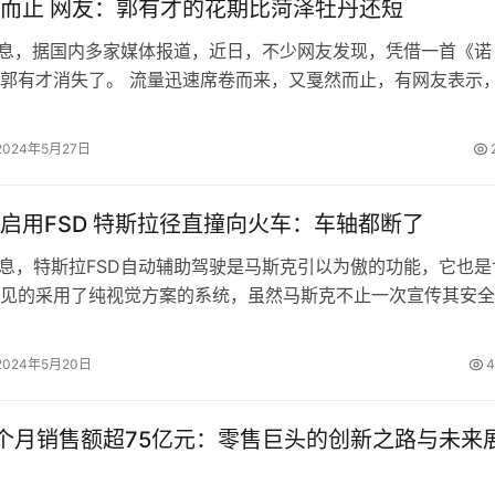
而止 网友：郭有才的花期比菏泽牡丹还短
消息，据国内多家媒体报道，近日，不少网友发现，凭借一首《诺
郭有才消失了。 流量迅速席卷而来，又戛然而止，有网友表示
花期比牡丹还短一些。 公开报道显…
2024年5月27日
启用FSD 特斯拉径直撞向火车：车轴都断了
消息，特斯拉FSD自动辅助驾驶是马斯克引以为傲的功能，它也是
见的采用了纯视觉方案的系统，虽然马斯克不止一次宣传其安全
些车主在使用过程中，还是遇到了问…
2024年5月20日
4
个月销售额超75亿元：零售巨头的创新之路与未来