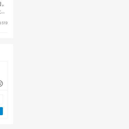
日，
大的
519