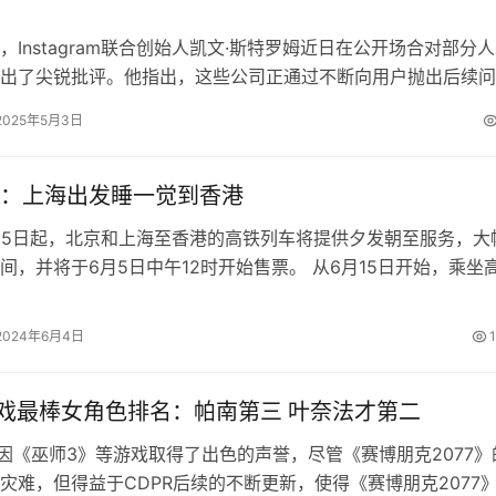
，Instagram联合创始人凯文·斯特罗姆近日在公开场合对部分
出了尖锐批评。他指出，这些公司正通过不断向用户抛出后续问
户参与度”，却忽视了提供…
2025年5月3日
：上海出发睡一觉到香港
5日起，北京和上海至香港的高铁列车将提供夕发朝至服务，大
间，并将于6月5日中午12时开始售票。 从6月15日开始，乘坐
海出发前往香港的旅客将享…
2024年6月4日
游戏最棒女角色排名：帕南第三 叶奈法才第二
前因《巫师3》等游戏取得了出色的声誉，尽管《赛博朋克2077》
灾难，但得益于CDPR后续的不断更新，使得《赛博朋克2077