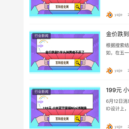
目前为止的
yajje
金价跌到
行业新闻
根据搜索结
如，在五一
长反映，五
yajje
199元 
行业新闻
6月12日
ID设计上
灯效切换。
yajje