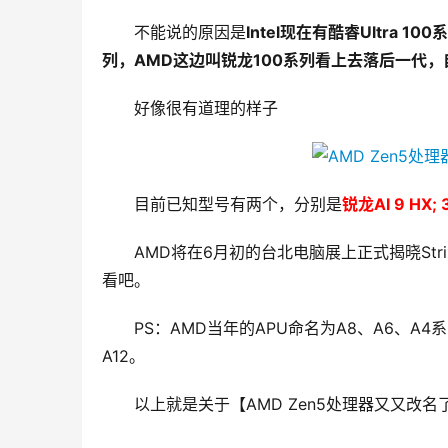
不能说的原因是
Intel现在有酷睿Ultra 10
列，AMD这边叫锐龙100系列看上去落后一代
好像很有道理的样子
目前已知型号有两个，分别是
锐龙AI 9 HX;
AMD将在6月初的台北电脑展上正式揭晓Strix 
看吧。
PS：AMD当年的APU命名为A8、A6、A4
A12。
以上就是关于【AMD Zen5处理器又又改名