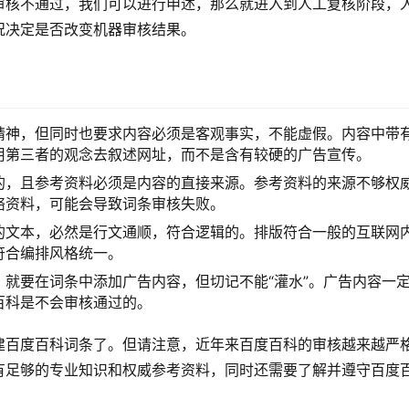
审核不通过，我们可以进行申述，那么就进入到人工复核阶段，
况决定是否改变机器审核结果。
精神，但同时也要求内容必须是客观事实，不能虚假。内容中带
用第三者的观念去叙述网址，而不是含有较硬的广告宣传。
的，且参考资料必须是内容的直接来源。参考资料的来源不够权
络资料，可能会导致词条审核失败。
的文本，必然是行文通顺，符合逻辑的。排版符合一般的互联网
符合编排风格统一。
就要在词条中添加广告内容，但切记不能“灌水”。广告内容一
百科是不会审核通过的。
建百度百科词条了。但请注意，近年来百度百科的审核越来越严
有足够的专业知识和权威参考资料，同时还需要了解并遵守百度