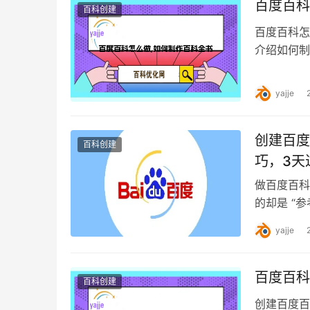
百度百科
百科创建
百度百科怎
介绍如何制
注册/登录
yajje
创建百度
百科创建
巧，3天
做百度百科
的却是 “
没过，最后
yajje
百度百科
百科创建
创建百度百