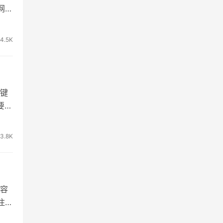
网：
14.5K
键
要拥
3.8K
容
注册