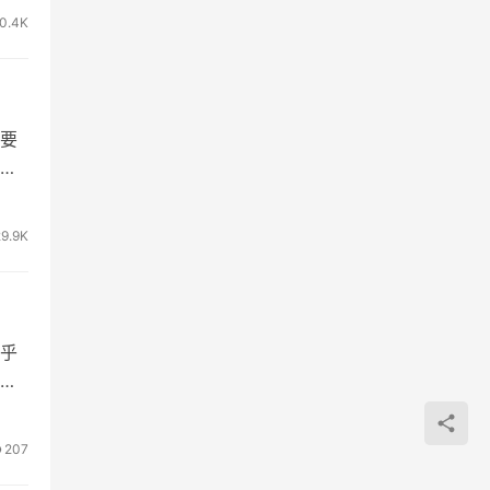
0.4K
要
和
29.9K
乎
概
207