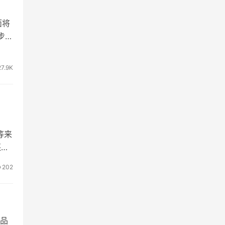
面将
步骤
27.9K
等来
还是
202
品