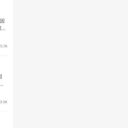
因
菜。
21.7K
司
3.5K