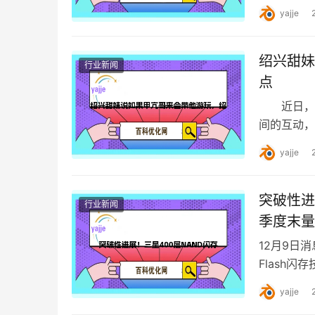
yajje
绍兴甜妹
行业新闻
点
近日，一
间的互动，
风趣的直播
yajje
突破性进
行业新闻
季度末量
12月9日
Flash
前不久已宣
yajje