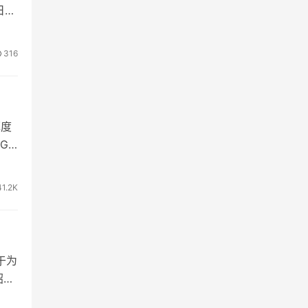
日至
316
厚度
G
41.2K
于为
绍，