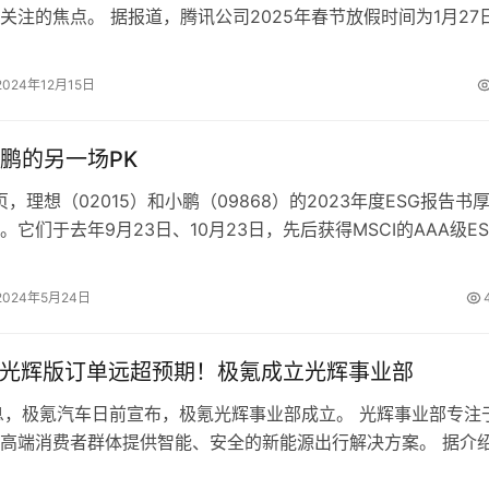
关注的焦点。 据报道，腾讯公司2025年春节放假时间为1月27
共计9天，其中，1…
2024年12月15日
鹏的另一场PK
页，理想（02015）和小鹏（09868）的2023年度ESG报告书
。它们于去年9月23日、10月23日，先后获得MSCI的AAA级ES
时被纳…
2024年5月24日
9光辉版订单远超预期！极氪成立光辉事业部
息，极氪汽车日前宣布，极氪光辉事业部成立。 光辉事业部专注
高端消费者群体提供智能、安全的新能源出行解决方案。 据介
负责光辉产品线的策略运营、圈…