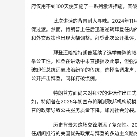
府仅用不到100天便实施了一系列激进措施，其
	　　此次讲话的背景耐人寻味。2024年11月特朗普胜选后，拜登曾公开承诺和平移交权力，并与其团队合作确
保过渡。然而，特朗普上任后迅速逆转拜登任内
和外交政策也出现大幅调整。拜登此次公开批评
	　　拜登还暗指特朗普延续了选举舞弊的叙事。尽管2024年大选结果已被广泛认可，特朗普近期仍多次质疑选
举公正性。拜登在讲话中未直接提及此事，但强
破卸任总统远离政治纷争的传统，选择高调发声，
公开抨击拜登，同样打破惯例。
	　　特朗普方面尚未对拜登的讲话作出正式回应，但其团队此前多次强调纠正拜登政府的错误是施政重点。例
如，特朗普在2025年初宣布将削减联邦机构规
普的政策导致公共服务质量下降，加剧社会分裂
	　　历史背景为这场交锋增添了复杂性。2021年拜登就职时曾呼吁团结国家，但两党分歧持续加深。特朗普在
任期间推行的美国优先政策与拜登的多边主义路线