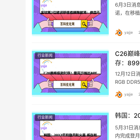
6月3日消
诺，在移植
悉，皮萨诺
yajje
C26巅
行业新闻
存：89
12月12
RGB DD
yajje
韩国：2
行业新闻
5月31日
内完成登月