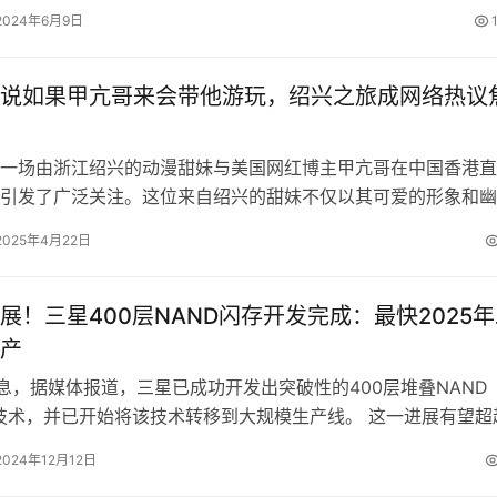
2024年6月9日
说如果甲亢哥来会带他游玩，绍兴之旅成网络热议
场由浙江绍兴的动漫甜妹与美国网红博主甲亢哥在中国香港直
引发了广泛关注。这位来自绍兴的甜妹不仅以其可爱的形象和幽
风格吸引了大批观众，还通过真诚的交…
2025年4月22日
展！三星400层NAND闪存开发完成：最快2025
产
消息，据媒体报道，三星已成功开发出突破性的400层堆叠NAND
闪存技术，并已开始将该技术转移到大规模生产线。 这一进展有望超
布量产321层NAND…
2024年12月12日