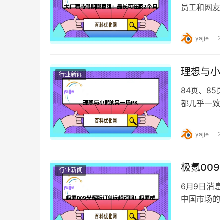
员工和网友
2月4日，
yajje
理想与小
行业新闻
84页、85
都几乎一致
评价。 彼
yajje
极氪00
行业新闻
6月9日消
中国市场的
光辉事业部