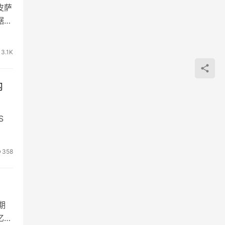
皮萨
据
3.1K
内
S
358
期
亿韩