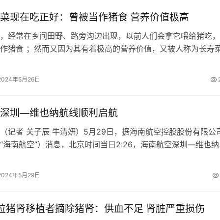
菜现在吃正好：曾被当作猪食 营养价值极高
，经常在乡间田野、路旁沟边出现，以前人们会拿它喂给猪吃，
作猪食 ；然而又因为其有着极高的营养价值，又被人称为长寿
力旺盛的野菜—&md…
2024年5月26日
深圳—维也纳航线顺利启航
（记者 关子辰 牛清妍）5月29日，据海南航空控股股份有限公
“海南航空”）消息，北京时间当日2:26，海南航空深圳—维也纳
直飞航班从深圳宝安国际机场…
2024年5月29日
位猪肾移植者摘除猪肾：供血不足 肾脏严重损伤