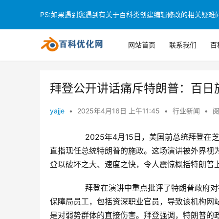
PS:如果遇到您遇到有关于百科类创建编辑修改的相关疑难问题
网站首页
联系我们
百
拜登公开讲话痛斥特朗普：百日
yajje
•
2025年4月16日 上午11:45
•
行业新闻
•
阅
	　　2025年4月15日，美国前总统拜登在芝加哥向残障人士权益倡导者组织发表卸任后的首次公开讲话，矛头
直指现任总统特朗普的施政。这场演讲被外界视
登以破坏之大、速度之快，令人震惊概括特朗普
	　　拜登在演讲中重点批评了特朗普政府对社会保障局的改革。他提到，特朗普上任后迅速裁减了7000名社会
保障局员工，包括资深职业官员，导致该机构网
是对弱势群体的直接伤害。拜登强调，特朗普的