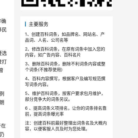
主要服务
移民
1、创建百科词条，如品牌名、网站名、产
品词、人名、公司名等
2、修改百科词条，在原有词条中加入您的
内容，如广告内容、百科名片
登打
3、删除百科词条，删除不利词条内容或整
个词条(不推荐使用)
曾
4、百科内容撰写，根据客户及编写规范撰
写词条内容。
5、维护百科词条，按客户要求包月维护，
部分竞争大的词条另议。
朗
6 、提高词条义项排名，让你的词条排名靠
前，提高词条曝光率
注：创建百科前最好整理出词条名及大概内
容，以便客服人员及时为您处理。
仍