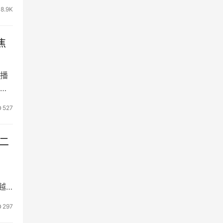
18.9K
焦
播
默
527
年二
越
297