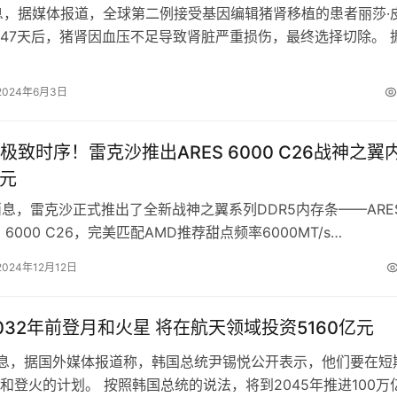
息，据媒体报道，全球第二例接受基因编辑猪肾移植的患者丽莎·
47天后，猪肾因血压不足导致肾脏严重损伤，最终选择切除。 
女士的病例尤为…
2024年6月3日
峰极致时序！雷克沙推出ARES 6000 C26战神之翼
9元
日消息，雷克沙正式推出了全新战神之翼系列DDR5内存条——ARE
R5 6000 C26，完美匹配AMD推荐甜点频率6000MT/s…
2024年12月12日
032年前登月和火星 将在航天领域投资5160亿元
消息，据国外媒体报道称，韩国总统尹锡悦公开表示，他们要在短
和登火的计划。 按照韩国总统的说法，将到2045年推进100万