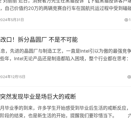
经 刘丽丽 近日，消费者万先生在黑猫投诉 【下载黑猫投诉客户
，自己价值约20万的两辆竞赛自行车在国航托运过程中受到磕
果。国航成都天府机场行李部…
2024年5月31日
1
l突然改口！拆分晶圆厂 不是不可能
日消息，先进的晶圆厂与制造工艺，一直是Intel引以为傲的最强竞
些年，Intel无论产品还是制造都陷入困境，整个行业都在思考：
否可以像当初的AMD…
2024年12月15日
突然发现毕业是场巨大的戒断
毕业季的到来，许多学生开始感受到毕业后生活的戒断反应，
个阶段的结束，也是新生活的开始，提醒我们要珍惜当下。 
毕业季如约而至。尽管尚未正式毕业，…