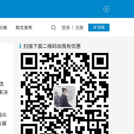
价格
软文发布
登录
注册
投稿
扫描下面二维码加我有优惠
选
来决
观众
去留