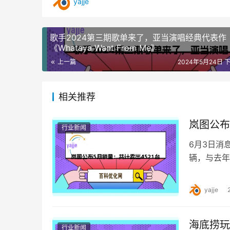
yajje
歌手2024第三期歌单来了，亚当演唱经典代表作
《Whataya Want From Me》
上一篇
2024年5月24日 下
相关推荐
岚图公布
行业新闻
6月3日消
辆，与去年
24869辆
yajje
海底捞玩
行业新闻