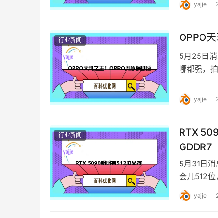
yajje
OPPO
行业新闻
5月25日
哪都强，拍
早就做出了
yajje
RTX 5
行业新闻
GDDR7
5月31日
会儿512
早…
yajje