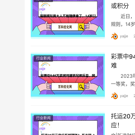
或积分
近日，有
规则，14
则需要通过
yajje
彩票中9
行业新闻
难
2023年
一等奖，奖
弟阿云（化
yajje
托运20
行业新闻
应！