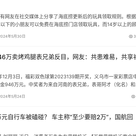
网友在社交媒体上分享了海底捞更新后的玩具领取规则。根据
岁以下的小朋友可以免费在海底捞门店领取玩具，而14岁以上的
捞币兑换或支付9.9元的方式获…
2024年5月30日
3
46万卖烤鸡腿表兄弟反目，网友：共患难易，共享
12月3日，福彩双色球第2023139期开奖，义乌市一家彩票店
金946万元。中奖者为来自河南的表兄弟，表哥阿才（化名）和
名）。12月4日，两…
2024年5月24日
万元自行车被磕碰？ 车主称“至少要赔2万”，国航回