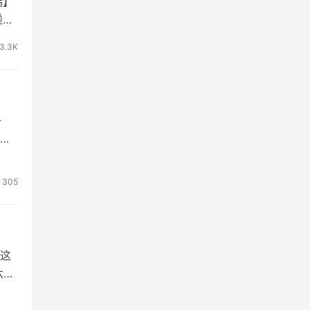
端】
碰，
3.3K
争
305
这
六