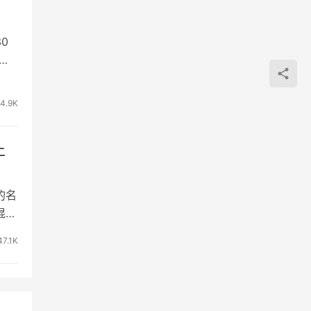
0
点是
4.9K
上
的名
混淆
47.1K