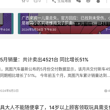
0
0
生成海报
广西来宾一儿童走失，官方回应：已找到未受伤，
是被同小区同栋楼的女子带走
午4:04
2024年5月24日 下午6:30
下
5月销量：共计卖出4521台 同比增长51%
息，岚图汽车最新公布的5月份交付数据显示，该月共交付新车45
同期相比增长了51%。 今年前五个月，岚图汽车累计销量达到
，同比增长率高达107%。…
2024年6月3日
4
具大人不能随便拿了，14岁以上顾客领取玩具需支