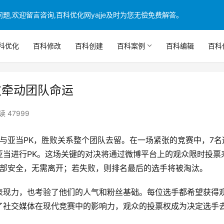
,欢迎留言咨询,百科优化网yajje及时为您无偿免费解答。
科优化
百科修改
百科创建
百科案例
百科编辑
百科
败牵动团队命运
读 47999
与亚当PK，胜败关系整个团队去留。在一场紧张的竞赛中，7名
亚当进行PK。这场关键的对决将通过微博平台上的观众限时投票
全部安全，无需离开；若失败，则排名最后的选手将被淘汰。
表现力，也考验了他们的人气和粉丝基础。每位选手都希望获得
了社交媒体在现代竞赛中的影响力，观众的投票权成为决定选手