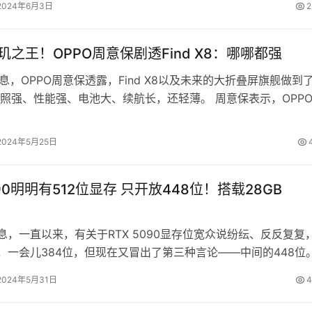
2024年6月3日
2
天玑之王！OPPO周意保剧透Find X8：哪哪都强
消息，OPPO周意保透露，Find X8以及未来的大折叠屏旗舰做到
照强、性能强、电池大、续航长，还轻薄。 周意保表示，OPP
4.9mm的概念手…
2024年5月25日
090明明有512位显存 只开放448位！搭载28GB
消息，一直以来，有关于RTX 5090显存位宽众说纷纭、反反复复
位，一会儿384位，但现在又冒出了第三种言论——中间的448位
2024年5月31日
4