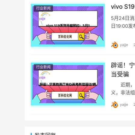
vivo 
行业新闻
5月24日消
日19:00
其搭载的智
yajje
辟谣！宁
行业新闻
当受骗
近期，一些
义，非法组
了视听，还
yajje