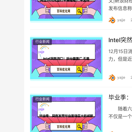
文|新浪财
发布信息称
要求赔偿未
yajje
Inte
行业新闻
12月15
力，但是近
Intel是
yajje
毕业季：
行业新闻
随着六月
不仅是一
月，又一个