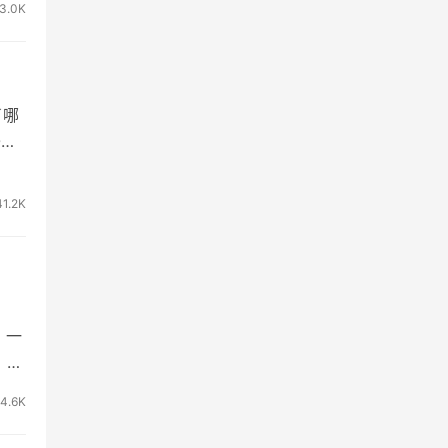
3.0K
了哪
O很
41.2K
，一
。
4.6K