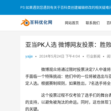
PS:如果遇到您遇到有关于百科类创建编辑修改的相关疑难问题
网站首页
联系我们
百
亚当PK人选 微博网友投票：胜
yajje
•
2024年5月24日 下午4:04
•
行业新闻
•
阅
　　微博观众将通过限时投票决定7人中谁将
手面临一个特殊挑战：他们中的一位将被选出与
定人选。根据赛制规则，如果胜出，7名选手将
　　这个投票过程不仅考验了选手们的舞台
的支持，以避免被淘汰的命运。同时，这也体现
的关键。