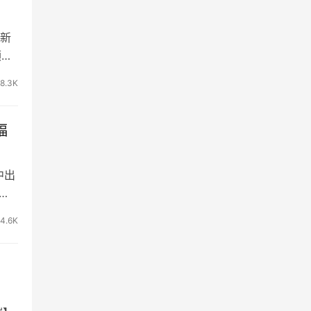
新
顾客
8.3K
福
中出
表
4.6K