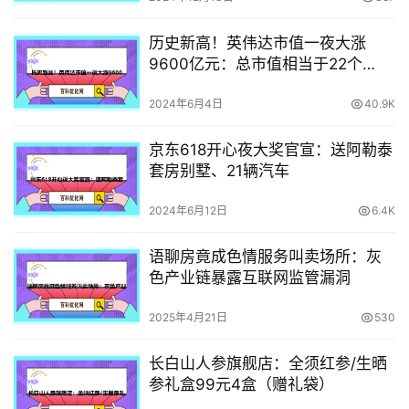
历史新高！英伟达市值一夜大涨
9600亿元：总市值相当于22个
Intel、11个AMD
2024年6月4日
40.9K
京东618开心夜大奖官宣：送阿勒泰
套房别墅、21辆汽车
2024年6月12日
6.4K
语聊房竟成色情服务叫卖场所：灰
色产业链暴露互联网监管漏洞
2025年4月21日
530
长白山人参旗舰店：全须红参/生晒
参礼盒99元4盒（赠礼袋）