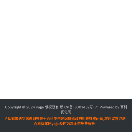
Copyright © 2024 yajje 版权所有
鄂ICP备18001482号-71
Powered by 百科
优化网
PS:如果遇到您遇到有关于百科类创建编辑修改的相关疑难问题,欢迎留言咨询,
百科优化网yajje及时为您无偿免费解答。